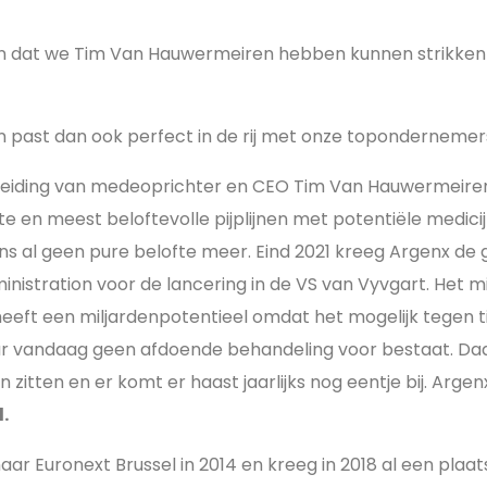
en dat we Tim Van Hauwermeiren hebben kunnen strikken
n past dan ook perfect in de rij met onze topondernemers
r leiding van medeoprichter en CEO Tim Van Hauwermeiren
e en meest beloftevolle pijplijnen met potentiële medici
ens al geen pure belofte meer. Eind 2021 kreeg Argenx d
stration voor de lancering in de VS van Vyvgart. Het m
heeft een miljardenpotentieel omdat het mogelijk tegen ti
r vandaag geen afdoende behandeling voor bestaat. Daa
jn zitten en er komt er haast jaarlijks nog eentje bij. Arg
.
 Euronext Brussel in 2014 en kreeg in 2018 al een plaat