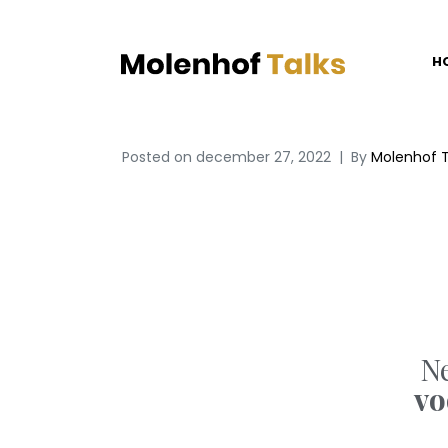
H
Posted on
december 27, 2022
By
Molenhof T
N
v