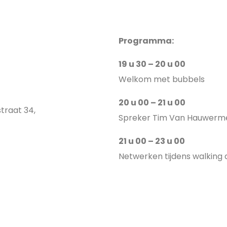
Programma:
19 u 30 – 20 u 00
Welkom met bubbels
20 u 00 – 21 u 00
straat 34,
Spreker Tim Van Hauwerm
21 u 00 – 23 u 00
Netwerken tijdens walking 