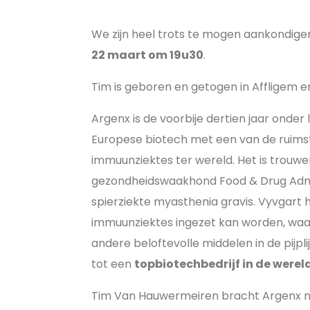
We zijn heel trots te mogen aankondig
22 maart om 19u30
.
Tim is geboren en getogen in Affligem e
Argenx is de voorbije dertien jaar onde
Europese biotech met een van de ruimst
immuunziektes ter wereld. Het is trouw
gezondheidswaakhond Food & Drug Admini
spierziekte myasthenia gravis. Vyvgart 
immuunziektes ingezet kan worden, waa
andere beloftevolle middelen in de pijpli
tot een
topbiotechbedrijf in de wereld
Tim Van Hauwermeiren bracht Argenx naar