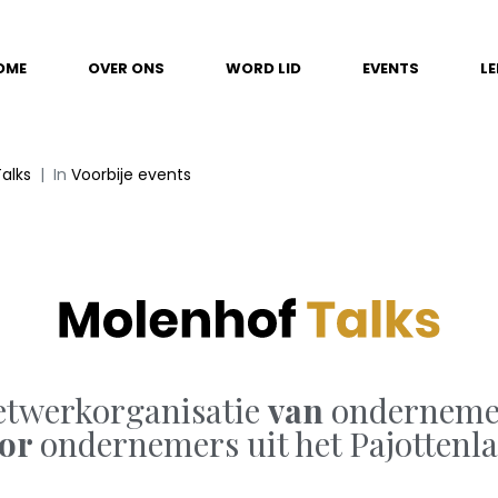
OME
OVER ONS
WORD LID
EVENTS
L
alks
In
Voorbije events
etwerkorganisatie
van
onderneme
oor
ondernemers uit het Pajottenl