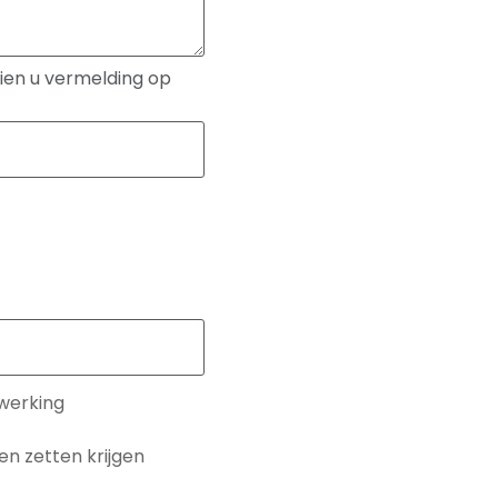
en u vermelding op
twerking
en zetten krijgen